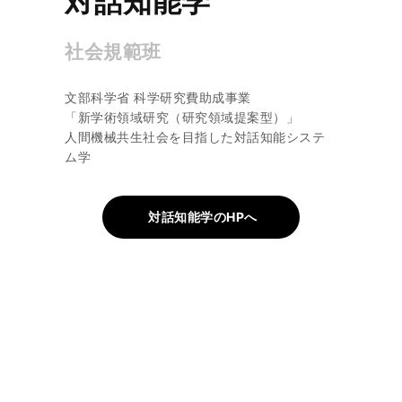
対話知能学
社会規範班
文部科学省 科学研究費助成事業
「新学術領域研究（研究領域提案型）」
人間機械共生社会を目指した対話知能システ
ム学
対話知能学のHPへ